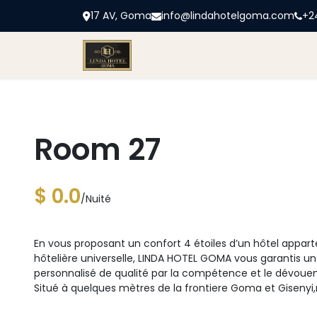
17 AV, Goma
info@lindahotelgoma.com
+2
Accueil
Linda
Chambres
Bl
Room 27
$ 0.0
/Nuité
En vous proposant un confort 4 étoiles d’un hôtel apparte
hôtelière universelle, LINDA HOTEL GOMA vous garantis un
personnalisé de qualité par la compétence et le dévoue
Situé à quelques mètres de la frontiere Goma et Gisenyi