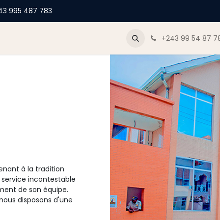
43 995 487 783
og
+243 99 54 87 7
nant à la tradition
 service incontestable
ment de son équipe.
,nous disposons d'une