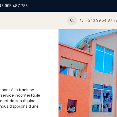
43 995 487 783
og
+243 99 54 87 7
nant à la tradition
 service incontestable
ment de son équipe.
,nous disposons d'une