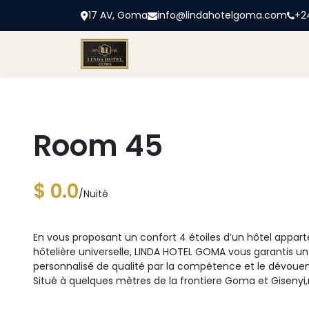
17 AV, Goma
info@lindahotelgoma.com
+2
Accueil
Linda
Chambres
Bl
Room 45
$ 0.0
/Nuité
En vous proposant un confort 4 étoiles d’un hôtel apparte
hôtelière universelle, LINDA HOTEL GOMA vous garantis un
personnalisé de qualité par la compétence et le dévoue
Situé à quelques mètres de la frontiere Goma et Gisenyi