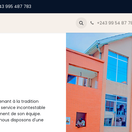
43 995 487 783
og
+243 99 54 87 7
nant à la tradition
 service incontestable
ment de son équipe.
,nous disposons d'une