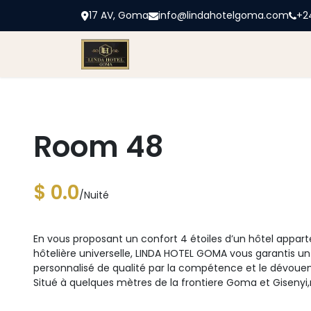
17 AV, Goma
info@lindahotelgoma.com
+2
Accueil
Linda
Chambres
Bl
Room 48
$ 0.0
/Nuité
En vous proposant un confort 4 étoiles d’un hôtel apparte
hôtelière universelle, LINDA HOTEL GOMA vous garantis un
personnalisé de qualité par la compétence et le dévoue
Situé à quelques mètres de la frontiere Goma et Gisenyi